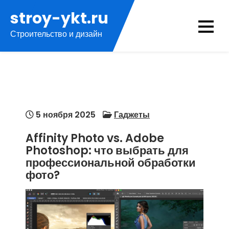
Перейти
stroy-ykt.ru
к
Строительство и дизайн
содержимому
5 ноября 2025
Гаджеты
Affinity Photo vs. Adobe
Photoshop: что выбрать для
профессиональной обработки
фото?