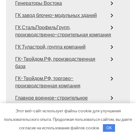
Генераторы Востока
ГК завод блочно-модульных зданий
ГК СтальПрофильГрупп,
производственно-строительная компания
ГК Туластрой, группа компаний
ГК-Твойдом.РФ, производственная
база
ГК-Твойдом.РФ, торгово-
производственная компания
Главное военное-строительное
управление №4, филиал строительное
Этот веб-сайт использует файлы cookie для улучшения
управление №411
пользовательского опыта. Продолжая пользоваться сайтом, вы даете
ГлавСтрой, торгово-монтажная
согласие на использование файлов cookie.
OK
организация