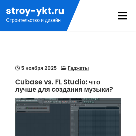
Перейти
stroy-ykt.ru
к
Строительство и дизайн
содержимому
5 ноября 2025
Гаджеты
Cubase vs. FL Studio: что
лучше для создания музыки?