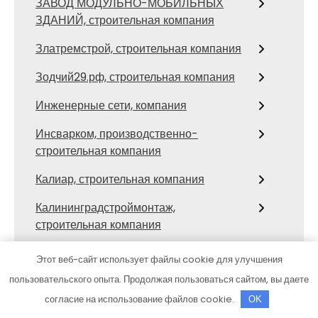
ЗАВОД МОДУЛЬНО-МОБИЛЬНЫХ
ЗДАНИЙ, строительная компания
Златремстрой, строительная компания
Зодчий29.рф, строительная компания
Инженерные сети, компания
Инсварком, производственно-
строительная компания
Калиар, строительная компания
Калининградстроймонтаж,
строительная компания
Камчатстройинвест, многопрофильная
Этот веб-сайт использует файлы cookie для улучшения
компания
пользовательского опыта. Продолжая пользоваться сайтом, вы даете
Кант-строй, строительная компания
согласие на использование файлов cookie.
OK