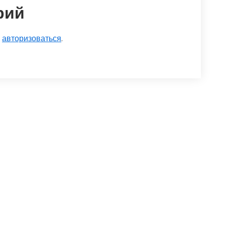
рий
о
авторизоваться
.